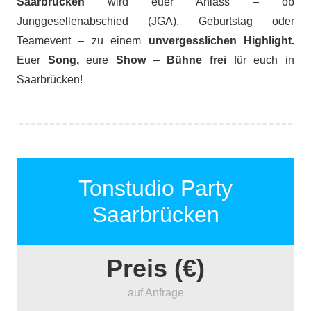
Saarbrücken
wird euer Anlass – ob
Junggesellenabschied (JGA), Geburtstag oder
Teamevent – zu einem
unvergesslichen Highlight.
Euer
Song,
eure
Show
–
Bühne frei
für euch in
Saarbrücken!
Tonstudio Party
Saarbrücken
Preis (€)
auf Anfrage